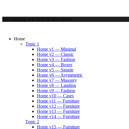
free shipping over $100 & free returns
Home
Topic 1
Home v1 — Minimal
Home v2 — Classic
Home v3 — Fashion
Home v4 — Boxes
Home v5 — Simple
Home v6 — Asymmetric
Home v7 — Masonry
Home v8 — Landing
Home v9 — Fashion
Home v10 — Cases
Home v11 — Furniture
Home v12 — Furniture
Home v13 — Furniture
Home v14 — Furniture
Topic 2
Home v15 — Furniture