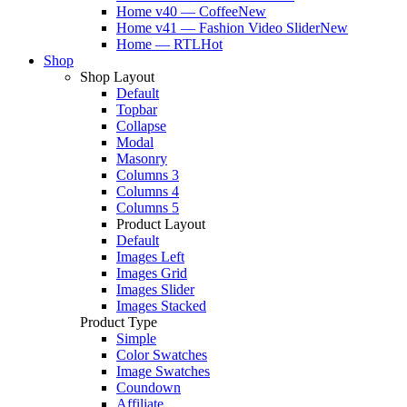
Home v40 — Coffee
New
Home v41 — Fashion Video Slider
New
Home — RTL
Hot
Shop
Shop Layout
Default
Topbar
Collapse
Modal
Masonry
Columns 3
Columns 4
Columns 5
Product Layout
Default
Images Left
Images Grid
Images Slider
Images Stacked
Product Type
Simple
Color Swatches
Image Swatches
Coundown
Affiliate