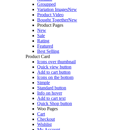
Groupped
Variation Images
New
Product Video
Bought Together
New
Product Pages
New
Sale
Rating
Featured
Best Selling
Product Card
Icons over thumbnail
Quick view button
Add to cart button
Icons on the bottom
Simple
Standard button
Info on hover
Add to cart text
Quick Shop button
Woo Pages
Cart
Checkout
Wishlist
My Account