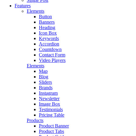
Single Post
Features
Elements
Button
Banners
Heading
Icon Box
Keywords
Accordion
Countdown
Contact Form
Video Players
Elements
Map
Blog
Sliders
Brands
Instagram
Newsletter
Image Box
Testimonials
Pricing Table
Products
Product Banner
Product Tabs