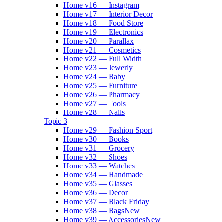
Home v16 — Instagram
Home v17 — Interior Decor
Home v18 — Food Store
Home v19 — Electronics
Home v20 — Parallax
Home v21 — Cosmetics
Home v22 — Full Width
Home v23 — Jewerly
Home v24 — Baby
Home v25 — Furniture
Home v26 — Pharmacy
Home v27 — Tools
Home v28 — Nails
Topic 3
Home v29 — Fashion Sport
Home v30 — Books
Home v31 — Grocery
Home v32 — Shoes
Home v33 — Watches
Home v34 — Handmade
Home v35 — Glasses
Home v36 — Decor
Home v37 — Black Friday
Home v38 — Bags
New
Home v39 — Accessories
New